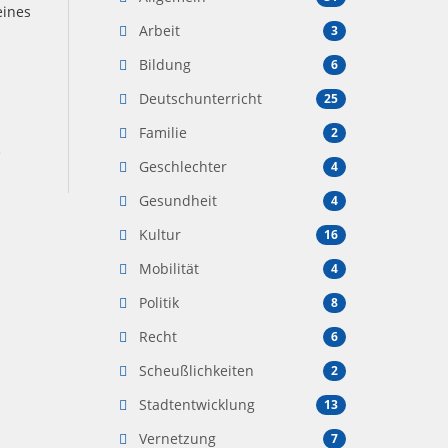
eines
Arbeit
3
Bildung
6
Deutschunterricht
25
Familie
2
e
Geschlechter
4
Gesundheit
4
Kultur
16
Mobilität
4
Politik
8
Recht
6
Scheußlichkeiten
2
Stadtentwicklung
13
Vernetzung
7